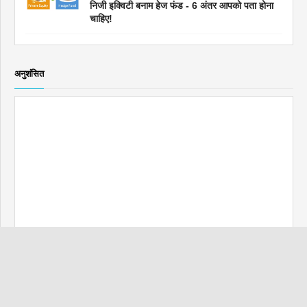
निजी इक्विटी बनाम हेज फंड - 6 अंतर आपको पता होना
चाहिए!
अनुशंसित
लेखांकन ट्यूटोरियल
मनोवैज्ञानिक मूल्य निर्धारण - परिभाषा, उदाहरण, रणनीतियाँ