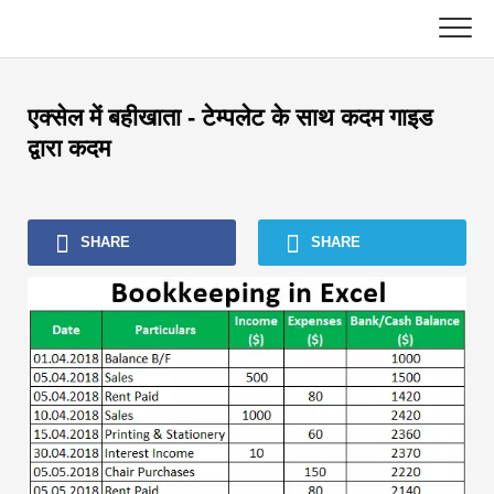
Skip
to
content
मुख्य
एक्सेल में बहीखाता - टेम्पलेट के साथ कदम गाइड
लेखांकन ट्यूटोरियल
द्वारा कदम
एसेट मैनेजमेंट ट्यूटोरियल
SHARE
SHARE
एक्सेल, VBA और पावर BI
निवेश बैंकिंग ट्यूटोरियल
शीर्ष पुस्तकें
वित्त करियर मार्गदर्शक
वित्त प्रमाणन संसाधन