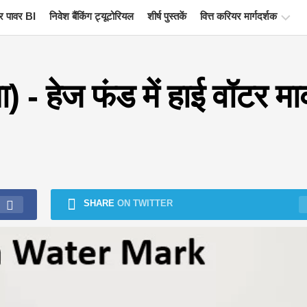
 पावर BI
निवेश बैंकिंग ट्यूटोरियल
शीर्ष पुस्तकें
वित्त करियर मार्गदर्शक
वित्त
प्रमाणन
) - हेज फंड में हाई वॉटर मार
संसाधन
वित्तीय
मॉडलिंग
ट्यूटोरियल
पूर्ण
प्रपत्र
SHARE
ON TWITTER
जोखिम
प्रबंधन
ट्यूटोरियल