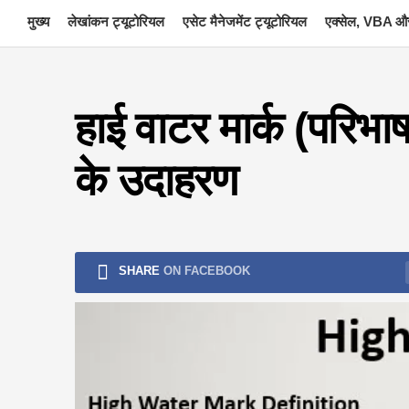
Skip
मुख्य
लेखांकन ट्यूटोरियल
एसेट मैनेजमेंट ट्यूटोरियल
एक्सेल, VBA और
to
content
हाई वाटर मार्क (परिभाषा
के उदाहरण
SHARE
ON FACEBOOK