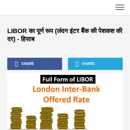
Skip
to
content
मुख्य
LIBOR का पूर्ण रूप (लंदन इंटर बैंक की पेशकश की
लेखांकन ट्यूटोरियल
दर) - हिसाब
एसेट मैनेजमेंट ट्यूटोरियल
SHARE
SHARE
एक्सेल, VBA और पावर BI
निवेश बैंकिंग ट्यूटोरियल
शीर्ष पुस्तकें
वित्त करियर मार्गदर्शक
वित्त प्रमाणन संसाधन