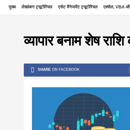
Skip
मुख्य
लेखांकन ट्यूटोरियल
एसेट मैनेजमेंट ट्यूटोरियल
एक्सेल, VBA और
to
content
व्यापार बनाम शेष राशि 
SHARE
ON FACEBOOK