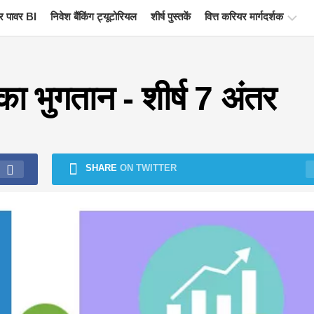
 पावर BI
निवेश बैंकिंग ट्यूटोरियल
शीर्ष पुस्तकें
वित्त करियर मार्गदर्शक
वित्त
प्रमाणन
का भुगतान - शीर्ष 7 अंतर
संसाधन
वित्तीय
मॉडलिंग
ट्यूटोरियल
SHARE
ON TWITTER
पूर्ण
प्रपत्र
जोखिम
प्रबंधन
ट्यूटोरियल