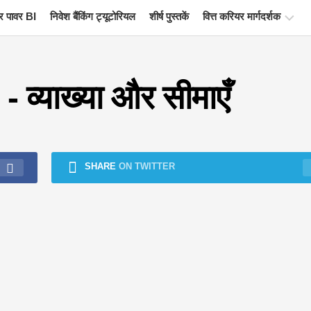
 पावर BI
निवेश बैंकिंग ट्यूटोरियल
शीर्ष पुस्तकें
वित्त करियर मार्गदर्शक
वित्त
प्रमाणन
- व्याख्या और सीमाएँ
संसाधन
वित्तीय
मॉडलिंग
ट्यूटोरियल
SHARE
ON TWITTER
पूर्ण
प्रपत्र
जोखिम
प्रबंधन
ट्यूटोरियल