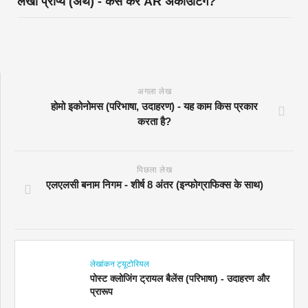
लेखा प्राप्य (अर्थ) - कैसे करें AR अकाउंटिंग?
अगला लेख
होमो इकोनोमस (परिभाषा, उदाहरण) - यह काम किस प्रकार
करता है?
पिछला लेख
एलएलसी बनाम निगम - शीर्ष 8 अंतर (इन्फोग्राफिक्स के साथ)
लेखांकन ट्यूटोरियल
पोस्ट क्लोजिंग ट्रायल बैलेंस (परिभाषा) - उदाहरण और
प्रारूप