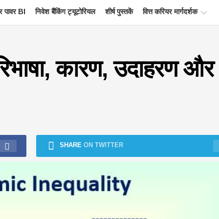
 पावर BI
निवेश बैंकिंग ट्यूटोरियल
शीर्ष पुस्तकें
वित्त करियर मार्गदर्शक
वित्त
प्रमाणन
रिभाषा, कारण, उदाहरण और
संसाधन
वित्तीय
मॉडलिंग
ट्यूटोरियल
पूर्ण
प्रपत्र
SHARE
ON TWITTER
जोखिम
प्रबंधन
ट्यूटोरियल