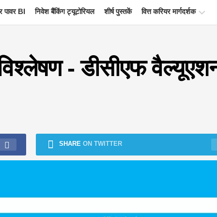
 पावर BI
निवेश बैंकिंग ट्यूटोरियल
शीर्ष पुस्तकें
वित्त करियर मार्गदर्शक
वित्त
प्रमाणन
विश्लेषण - डीसीएफ वैल्यूएश
संसाधन
वित्तीय
मॉडलिंग
ट्यूटोरियल
पूर्ण
प्रपत्र
SHARE
ON TWITTER
जोखिम
प्रबंधन
ट्यूटोरियल