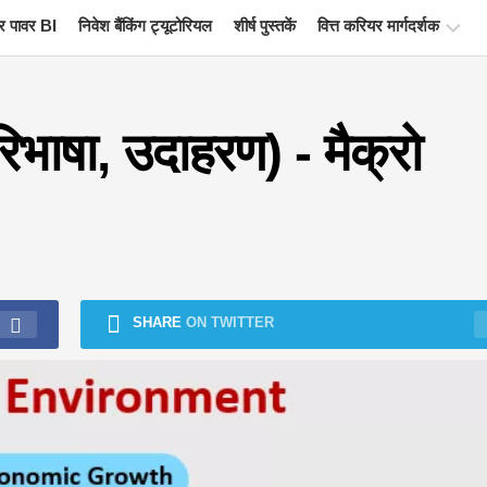
 पावर BI
निवेश बैंकिंग ट्यूटोरियल
शीर्ष पुस्तकें
वित्त करियर मार्गदर्शक
वित्त
प्रमाणन
रिभाषा, उदाहरण) - मैक्रो
संसाधन
वित्तीय
मॉडलिंग
ट्यूटोरियल
पूर्ण
प्रपत्र
SHARE
ON TWITTER
जोखिम
प्रबंधन
ट्यूटोरियल