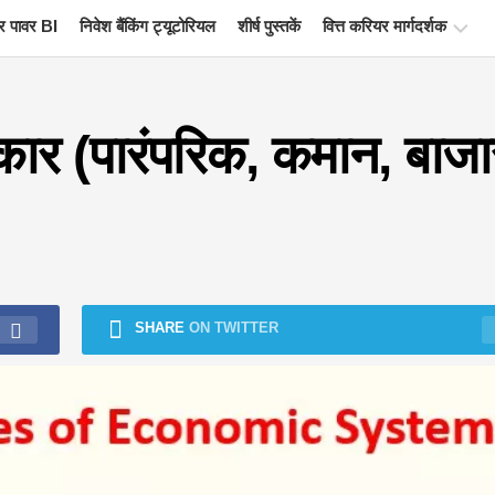
 पावर BI
निवेश बैंकिंग ट्यूटोरियल
शीर्ष पुस्तकें
वित्त करियर मार्गदर्शक
वित्त
प्रमाणन
रकार (पारंपरिक, कमान, बाजा
संसाधन
वित्तीय
मॉडलिंग
ट्यूटोरियल
पूर्ण
प्रपत्र
SHARE
ON TWITTER
जोखिम
प्रबंधन
ट्यूटोरियल