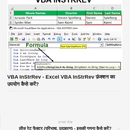
VBA InStrRev - Excel VBA InStrRev फ़ंक्शन का
उपयोग कैसे करें?
अगला लेख
लीज रेट फैक्टर (परिभाषा, उदाहरण) - इसकी गणना कैसे करें?