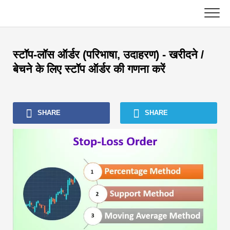
Skip
to
content
मुख्य
स्टॉप-लॉस ऑर्डर (परिभाषा, उदाहरण) - खरीदने /
लेखांकन ट्यूटोरियल
बेचने के लिए स्टॉप ऑर्डर की गणना करें
एसेट मैनेजमेंट ट्यूटोरियल
SHARE
SHARE
एक्सेल, VBA और पावर BI
निवेश बैंकिंग ट्यूटोरियल
शीर्ष पुस्तकें
वित्त करियर मार्गदर्शक
वित्त प्रमाणन संसाधन